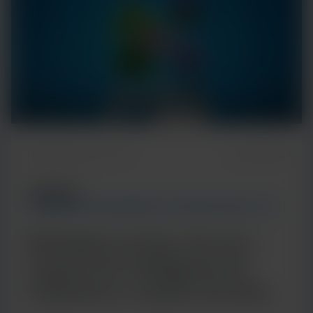
Temps de lecture : 5 min
7 janvier 2026
ARTICLE
TENDANCES EN MATIÈRE DE TECHNOLOGIES ET DE
MALADIES
Multiplex porteur de sens :
l'approche intelligente de
Cepheid en matière de tests