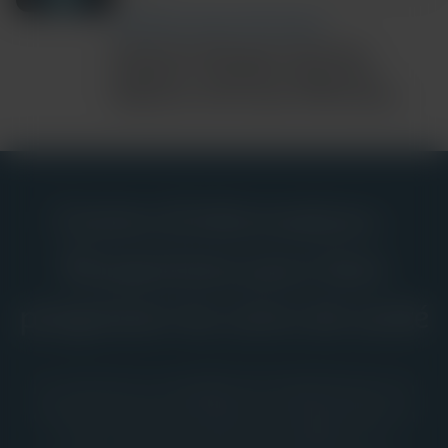
COMMUNITY AND GLOBAL HEALTH
Ebola Bundibugyo Outbreak
Updates: Cepheid’s Diagnostic
Response and Latest Information
Centre d’informations :
Perspectives pour faire
progresser les soins de santé
La ressource complète de Cepheid pour la
communauté mondiale des diagnostics in
vitro, avec des preuves cliniques, un