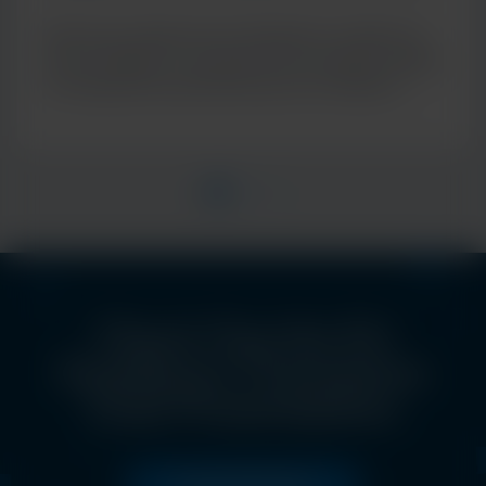
de diagnostic moléculaire
Découvrez l’approche de Cepheid en matière de
tests multiplex, en proposant des résultats rapides
et cliniquement pertinents pour de meilleurs
soins aux patients
Check Out the EU
Excellence Champions
Club Presentations