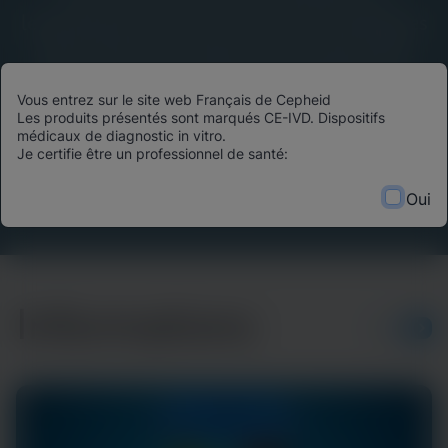
leadership éclairé, des avancées scientifiques
et des histoires d’impact du monde entier.
Découvrez comment les technologies de
Vous entrez sur le site web Français de Cepheid
diagnostic de pointe transforment les
Les produits présentés sont marqués CE-IVD. Dispositifs
résultats des patients, optimisent l’allocation
médicaux de diagnostic in vitro.
Je certifie être un professionnel de santé:
des ressources et façonnent l’avenir des soins
de santé.
Oui
Informations
PLUS