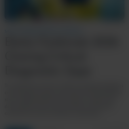
Temps de lecture : 5 min
12 juin 2026
SANTÉ COMMUNAUTAIRE ET MONDIALE
Ebola Outbreak 2026:
Closing Critical
Diagnostic Gaps
The 2026 Ebola outbreak in DRC and Uganda highlights
critical diagnostic gaps, particularly for the Bundibugyo
strain, delaying detection and response. Explore why
decentralized, strain-inclusive testing is essential for
containment and how Cepheid is responding.