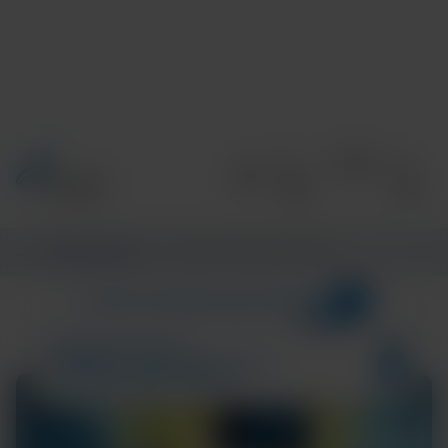
Accueil
/
Informations
/
CENTRE D’INFORMATIONS
3
CATÉGORIES
CENTRE D’INFORMATIONS
POC
Résultats de la recherche pour :
RESPIRATORY HEALTH
COMMUNITY AND GLOBAL HEALTH
TECH AND DISEASE TRENDS