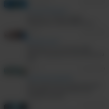
5m Read/Watch
August 06, 2026
TECH AND DISEASE TRENDS
Precision in Action: Rapid
Diagnostics in Real World Care
4m Read
August 06, 2026
RESPIRATORY HEALTH
Rhinovirus on a low-plex PCR
panel? 3 questions to ask before you
test
3m Read
August 05, 2026
ANTIMICROBIAL STEWARDSHIP
New study shows rapid molecular
surveillance improves IPC and
hospital capacity
6m Read
August 03, 2026