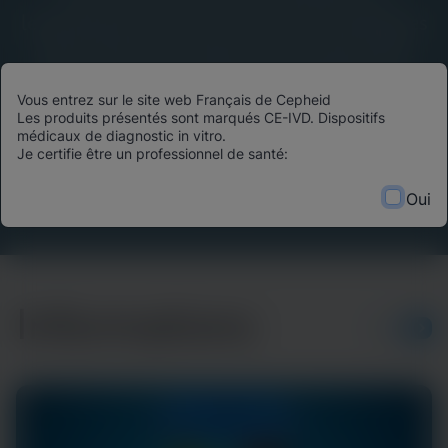
leadership éclairé, des avancées scientifiques
et des histoires d’impact du monde entier.
Découvrez comment les technologies de
Vous entrez sur le site web Français de Cepheid
diagnostic de pointe transforment les
Les produits présentés sont marqués CE-IVD. Dispositifs
résultats des patients, optimisent l’allocation
médicaux de diagnostic in vitro.
Je certifie être un professionnel de santé:
des ressources et façonnent l’avenir des soins
de santé.
Oui
Informations
PLUS