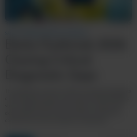
Temps de lecture : 5 min
12 juin 2026
SANTÉ COMMUNAUTAIRE ET MONDIALE
Ebola Outbreak 2026:
Closing Critical
Diagnostic Gaps
The 2026 Ebola outbreak in DRC and Uganda highlights
critical diagnostic gaps, particularly for the Bundibugyo
strain, delaying detection and response. Explore why
decentralized, strain-inclusive testing is essential for
containment and how Cepheid is responding.