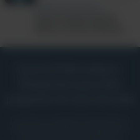
COMMUNITY AND GLOBAL HEALTH
Ebola Bundibugyo Outbreak
Updates: Cepheid’s Diagnostic
Response and Latest Information
Centre d’informations :
Perspectives pour faire
progresser les soins de santé
La ressource complète de Cepheid pour la
communauté mondiale des diagnostics in
vitro, avec des preuves cliniques, un