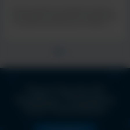
de diagnostic moléculaire
Découvrez l’approche de Cepheid en matière de
tests multiplex, en proposant des résultats rapides
et cliniquement pertinents pour de meilleurs
soins aux patients
Check Out the EU
Excellence Champions
Club Presentations