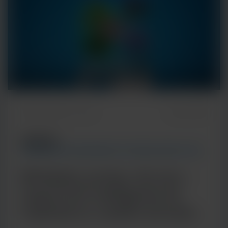
Temps de lecture : 5 min
7 janvier 2026
ARTICLE
TENDANCES EN MATIÈRE DE TECHNOLOGIES ET DE
MALADIES
Multiplex porteur de sens :
l'approche intelligente de
Cepheid en matière de tests