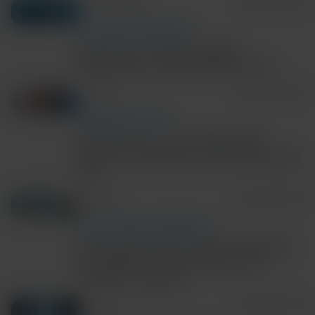
5m Read/Watch
August 06, 2026
TECH AND DISEASE TRENDS
Precision in Action: Rapid
Diagnostics in Real World Care
4m Read
August 06, 2026
RESPIRATORY HEALTH
Rhinovirus on a low-plex PCR
panel? 3 questions to ask before you
test
3m Read
August 05, 2026
ANTIMICROBIAL STEWARDSHIP
New study shows rapid molecular
surveillance improves IPC and
hospital capacity
6m Read
August 03, 2026