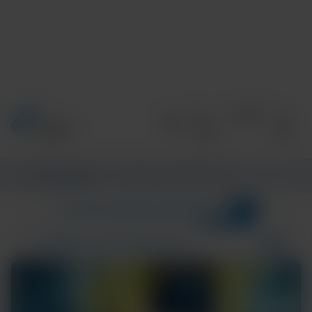
Accueil
/
Informations
/
CENTRE D’INFORMATIONS
1
CATÉGORIES
CENTRE D’INFORMATIONS
POC-STI
Résultats de la recherche pour :
COMMUNITY AND GLOBAL HEALTH