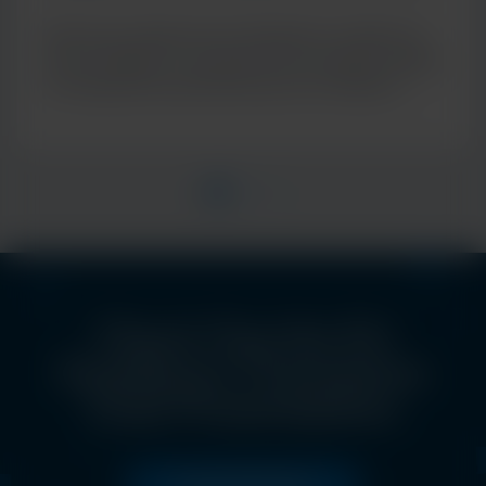
de diagnostic moléculaire
Découvrez l’approche de Cepheid en matière de
tests multiplex, en proposant des résultats rapides
et cliniquement pertinents pour de meilleurs
soins aux patients
Check Out the EU
Excellence Champions
Club Presentations