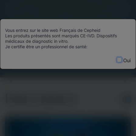
leadership éclairé, des avancées scientifiques
et des histoires d’impact du monde entier.
Découvrez comment les technologies de
Vous entrez sur le site web Français de Cepheid
diagnostic de pointe transforment les
Les produits présentés sont marqués CE-IVD. Dispositifs
résultats des patients, optimisent l’allocation
médicaux de diagnostic in vitro.
Je certifie être un professionnel de santé:
des ressources et façonnent l’avenir des soins
de santé.
Oui
Informations
PLUS