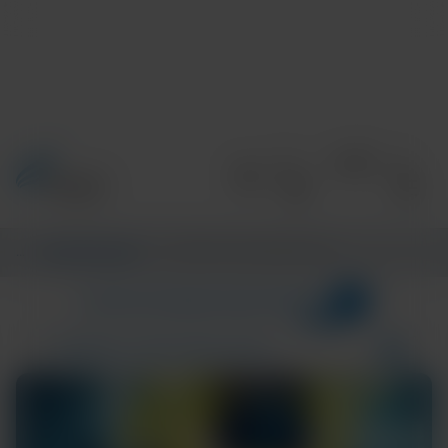
Accueil
/
Informations
/
CENTRE D’INFORMATIONS
1
CATÉGORIES
CENTRE D’INFORMATIONS
GBS
Résultats de la recherche pour :
COMMUNITY AND GLOBAL HEALTH