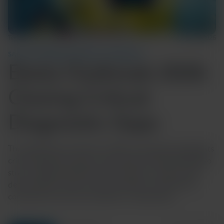
Temps de lecture : 5 min
12 juin 2026
SANTÉ COMMUNAUTAIRE ET MONDIALE
Ebola Outbreak 2026:
Closing Critical
Diagnostic Gaps
The 2026 Ebola outbreak in DRC and Uganda highlights
critical diagnostic gaps, particularly for the Bundibugyo
strain, delaying detection and response. Explore why
decentralized, strain-inclusive testing is essential for
containment and how Cepheid is responding.