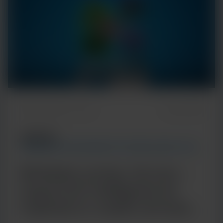
Temps de lecture : 5 min
7 janvier 2026
ARTICLE
TENDANCES EN MATIÈRE DE TECHNOLOGIES ET DE
MALADIES
Multiplex porteur de sens :
l'approche intelligente de
Cepheid en matière de tests