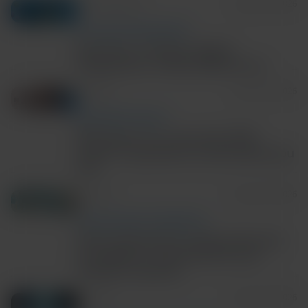
5m Read/Watch
August 06, 2026
TECH AND DISEASE TRENDS
Precision in Action: Rapid
Diagnostics in Real World Care
4m Read
August 06, 2026
RESPIRATORY HEALTH
Rhinovirus on a low-plex PCR
panel? 3 questions to ask before you
test
3m Read
August 05, 2026
ANTIMICROBIAL STEWARDSHIP
New study shows rapid molecular
surveillance improves IPC and
hospital capacity
6m Read
August 03, 2026