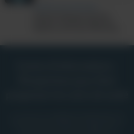
COMMUNITY AND GLOBAL HEALTH
Ebola Bundibugyo Outbreak
Updates: Cepheid’s Diagnostic
Response and Latest Information
Centre d’informations :
Perspectives pour faire
progresser les soins de santé
La ressource complète de Cepheid pour la
communauté mondiale des diagnostics in
vitro, avec des preuves cliniques, un