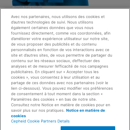
Avec nos partenaires, nous utilisons des cookies et
d’autres technologies de suivi. Nous utilisons
Quick Links
également certaines données que vous nous
About Us
fournissez directement, comme vos coordonnées, afin
Careers
d’améliorer votre expérience utilisateur sur notre site,
Contact Us
de vous proposer des publicités et du contenu
Package Inserts
personnalisés en fonction de vos interactions avec ce
Legal
site et d’autres sites, de vous permettre de partager du
Privacy
Compliance, Policies, and Reports
contenu sur les réseaux sociaux, d’effectuer des
Request Info
Terms of Use
analyses et de mesurer l’efficacité de nos campagnes
Advanced Code of Ethics
publicitaires. En cliquant sur « Accepter tous les
Product Security
cookies », vous consentez à leur utilisation et au
Terms of Sale
partage de ces données avec nos partenaires (voir le
Trademarks
lien ci-dessous). Vous pouvez modifier vos préférences
Cookies Notice
de consentement à tout moment dans la section «
Feedback
Cepheid Grant & Donation Program
Paramètres des cookies » en bas de notre site.
Paramètres des cookies
Consultez notre Notice en matière de cookies pour en
Agreements
savoir plus sur nos pratiques.
Notice en matière de
Data Processing Agreement
cookies
Partner Communities
Cepheid Cookie Partners Details
Information Security Terms and Conditions
© 2026 Cepheid. Cepheid®, the Cepheid logo,