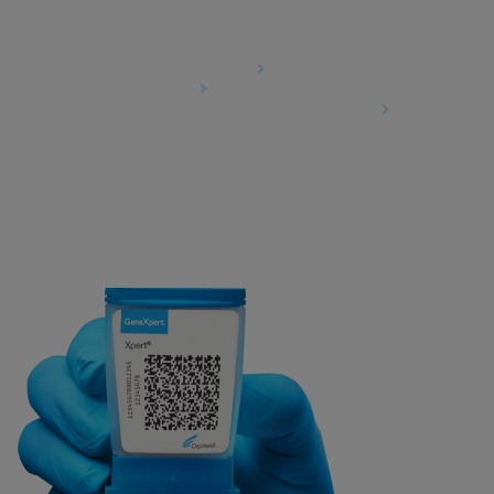
Agreements
Data Processing Agreement
Partner Communities
Information Security Terms and Conditions