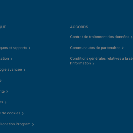
QUE
ACCORDS
Contrat de traitement des données
iques et rapports
Communautés de partenaires
sation
Conditions générales relatives à la sé
l’information
ogie avancée
nte
es
e de cookies
 Donation Program