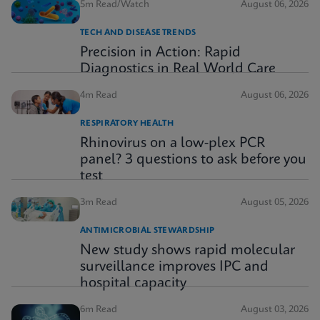
5m Read/Watch
August 06, 2026
TECH AND DISEASE TRENDS
Precision in Action: Rapid
Diagnostics in Real World Care
4m Read
August 06, 2026
RESPIRATORY HEALTH
Rhinovirus on a low-plex PCR
panel? 3 questions to ask before you
test
3m Read
August 05, 2026
ANTIMICROBIAL STEWARDSHIP
New study shows rapid molecular
surveillance improves IPC and
hospital capacity
6m Read
August 03, 2026