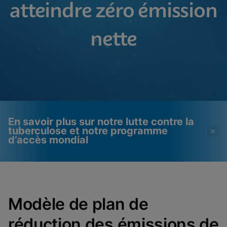
atteindre zéro émission
nette
En savoir plus sur notre lutte contre la
tuberculose et notre programme
d’accès mondial
Les vidéos nécessitent
Cookies fonctionnels
l'activation des cookies
activés
Modèle de plan de
fonctionnels
Afficher & mettre à jour vos paramètres de
cookies
réduction des émissions de
Veuillez noter :
L'activation des cookies
Afficher la politique de confidentialité
fonctionnels mettra à jour ces