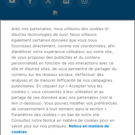
Avec nos partenaires, nous utilisons des cookies et
d’autres technologies de suivi. Nous utilisons
également certaines données que vous nous
fournissez directement, comme vos coordonnées, afin
d’améliorer votre expérience utilisateur sur notre site,
de vous proposer des publicités et du contenu
personnalisés en fonction de vos interactions avec ce
site et d’autres sites, de vous permettre de partager du
LIENS D’ACCÈS RAPIDE
contenu sur les réseaux sociaux, d’effectuer des
analyses et de mesurer l’efficacité de nos campagnes
publicitaires. En cliquant sur « Accepter tous les
Demande d’information
cookies », vous consentez à leur utilisation et au
SERVICE JURIDIQUE
partage de ces données avec nos partenaires (voir le
À propos de nous
lien ci-dessous). Vous pouvez modifier vos préférences
de consentement à tout moment dans la section «
Paramètres des cookies » en bas de notre site.
Offres d'emploi
Consultez notre Notice en matière de cookies pour en
CONCORDANCE
Confidentialité
savoir plus sur nos pratiques.
Notice en matière de
cookies