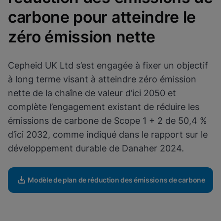
paramètres pour tous les cookies
carbone pour atteindre le
Afficher & mettre à jour vos paramètres de
Terminé
cookies
zéro émission nette
Afficher la politique de confidentialité
Activer les cookies fonctionnels
Cepheid UK Ltd s’est engagée à fixer un objectif
à long terme visant à atteindre zéro émission
nette de la chaîne de valeur d’ici 2050 et
complète l’engagement existant de réduire les
émissions de carbone de Scope 1 + 2 de 50,4 %
d’ici 2032, comme indiqué dans le rapport sur le
développement durable de Danaher 2024.
Modèle de plan de réduction des émissions de carbone