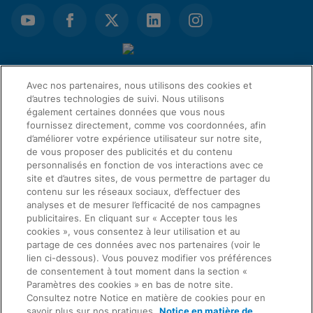
Avec nos partenaires, nous utilisons des cookies et
d’autres technologies de suivi. Nous utilisons
également certaines données que vous nous
fournissez directement, comme vos coordonnées, afin
d’améliorer votre expérience utilisateur sur notre site,
de vous proposer des publicités et du contenu
personnalisés en fonction de vos interactions avec ce
site et d’autres sites, de vous permettre de partager du
LIENS D’ACCÈS RAPIDE
contenu sur les réseaux sociaux, d’effectuer des
analyses et de mesurer l’efficacité de nos campagnes
publicitaires. En cliquant sur « Accepter tous les
Demande d’information
cookies », vous consentez à leur utilisation et au
SERVICE JURIDIQUE
partage de ces données avec nos partenaires (voir le
À propos de nous
lien ci-dessous). Vous pouvez modifier vos préférences
de consentement à tout moment dans la section «
Paramètres des cookies » en bas de notre site.
Offres d'emploi
Consultez notre Notice en matière de cookies pour en
CONCORDANCE
Confidentialité
savoir plus sur nos pratiques.
Notice en matière de