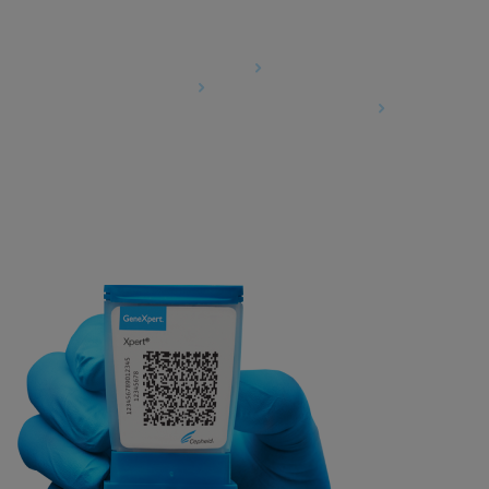
Agreements
Data Processing Agreement
Partner Communities
Information Security Terms and Conditions