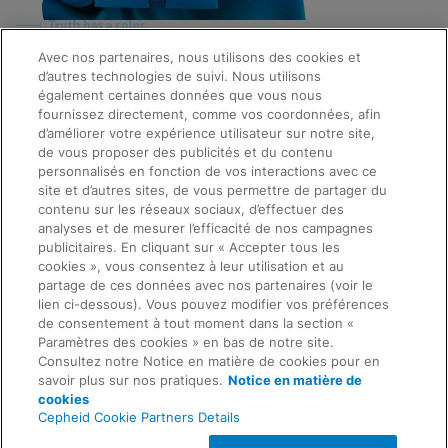
Avec nos partenaires, nous utilisons des cookies et
d’autres technologies de suivi. Nous utilisons
Quick Links
également certaines données que vous nous
About Us
fournissez directement, comme vos coordonnées, afin
Careers
d’améliorer votre expérience utilisateur sur notre site,
Contact Us
de vous proposer des publicités et du contenu
Package Inserts
personnalisés en fonction de vos interactions avec ce
Legal
site et d’autres sites, de vous permettre de partager du
Privacy
Compliance, Policies, and Reports
contenu sur les réseaux sociaux, d’effectuer des
Request Info
Terms of Use
analyses et de mesurer l’efficacité de nos campagnes
Advanced Code of Ethics
publicitaires. En cliquant sur « Accepter tous les
Product Security
cookies », vous consentez à leur utilisation et au
Terms of Sale
partage de ces données avec nos partenaires (voir le
Trademarks
lien ci-dessous). Vous pouvez modifier vos préférences
Cookies Notice
de consentement à tout moment dans la section «
Feedback
Cepheid Grant & Donation Program
Paramètres des cookies » en bas de notre site.
Paramètres des cookies
Consultez notre Notice en matière de cookies pour en
Agreements
savoir plus sur nos pratiques.
Notice en matière de
Data Processing Agreement
cookies
Partner Communities
Cepheid Cookie Partners Details
Information Security Terms and Conditions
© 2026 Cepheid. Cepheid®, the Cepheid logo,