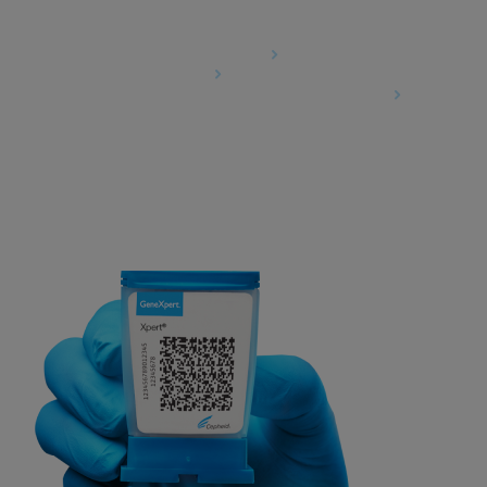
Agreements
Data Processing Agreement
Partner Communities
Information Security Terms and Conditions