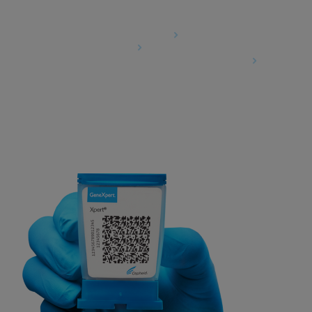
Agreements
Data Processing Agreement
Partner Communities
Information Security Terms and Conditions