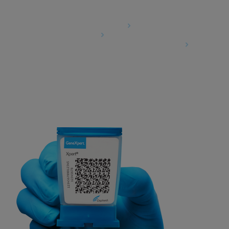
Agreements
Data Processing Agreement
Partner Communities
Information Security Terms and Conditions