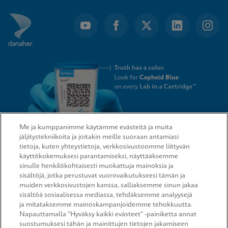
Me ja kumppanimme käytämme evästeitä ja muita
jäljitystekniikoita ja joitakin meille suoraan antamiasi
tietoja, kuten yhteystietoja, verkkosivustoomme liittyvän
QUICK LINKS
käyttökokemuksesi parantamiseksi, näyttääksemme
sinulle henkilökohtaisesti muokattuja mainoksia ja
sisältöjä, jotka perustuvat vuorovaikutukseesi tämän ja
muiden verkkosivustojen kanssa, salliaksemme sinun jakaa
sisältöä sosiaalisessa mediassa, tehdäksemme analyysejä
LEGAL
ja mitataksemme mainoskampanjoidemme tehokkuutta.
Napauttamalla "Hyväksy kaikki evästeet" -painiketta annat
suostumuksesi tähän ja mainittujen tietojen jakamiseen