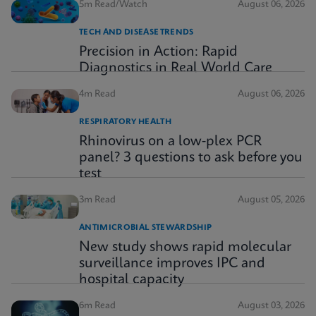
5m Read/Watch
August 06, 2026
TECH AND DISEASE TRENDS
Precision in Action: Rapid
Diagnostics in Real World Care
4m Read
August 06, 2026
RESPIRATORY HEALTH
Rhinovirus on a low-plex PCR
panel? 3 questions to ask before you
test
3m Read
August 05, 2026
ANTIMICROBIAL STEWARDSHIP
New study shows rapid molecular
surveillance improves IPC and
hospital capacity
6m Read
August 03, 2026