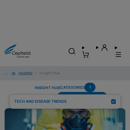
Home
/
Insights
/
Insight Hub
1
CATEGORIES
INSIGHT HUB
Systems-Connectivity
Search Results for:
TECH AND DISEASE TRENDS