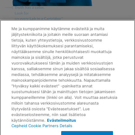
Quick Links
Me ja kumppanimme käytämme evästeitä ja muita
About Us
jäljitystekniikoita ja joitakin meille suoraan antamiasi
Careers
tietoja, kuten yhteystietoja, verkkosivustoomme
Contact Us
liittyvän käyttökokemuksesi parantamiseksi,
Package Inserts
näyttääksemme sinulle henkilökohtaisesti muokattuja
Legal
mainoksia ja sisältöjä, jotka perustuvat
Privacy
Compliance, Policies, and Reports
vuorovaikutukseesi tämän ja muiden verkkosivustojen
Request Info
Terms of Use
kanssa, salliaksemme sinun jakaa sisältöä sosiaalisessa
Advanced Code of Ethics
mediassa, tehdäksemme analyysejä ja mitataksemme
Product Security
mainoskampanjoidemme tehokkuutta. Napauttamalla
Terms of Sale
"Hyväksy kaikki evästeet" -painiketta annat
Trademarks
suostumuksesi tähän ja mainittujen tietojen jakamiseen
Cookies Notice
kumppaneillemme (linkki on alla). Voit muuttaa asetuksia
Feedback
Cepheid Grant & Donation Program
milloin tahansa verkkosivustomme alareunasta
Evästeasetukset
löytyvästä osiosta "Evästeasetukset". Lue
Agreements
evästeselosteemme, niin saat lisätietoa
Data Processing Agreement
käytännöistämme.
Evästeilmoitus
Partner Communities
Cepheid Cookie Partners Details
Information Security Terms and Conditions
© 2026 Cepheid. Cepheid®, the Cepheid logo,