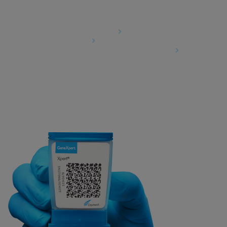
Agreements
Data Processing Agreement
Partner Communities
Information Security Terms and Conditions