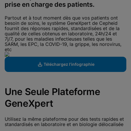
View Privacy Policy
prise en charge des patients.
Please note:
Enabling Functional
Cookies will update this settings for all
cookies
Done
Partout et à tout moment dès que vos patients ont
View & Update your Cookie Settings
besoin de soins, le système GeneXpert de Cepheid
View Privacy Policy
fournit des réponses rapides, standardisées et de la
qualité de celles obtenus en laboratoire, 24h/24 et
Enable Functional Cookies
7j/7, pour les maladies infectieuses telles que les
SARM, les EPC, la COVID-19, la grippe, les norovirus,
etc
Téléchargez l'infographie
Une Seule Plateforme
GeneXpert
Utilisez la même plateforme pour des tests rapides et
standardisés en laboratoire et en biologie délocalisée