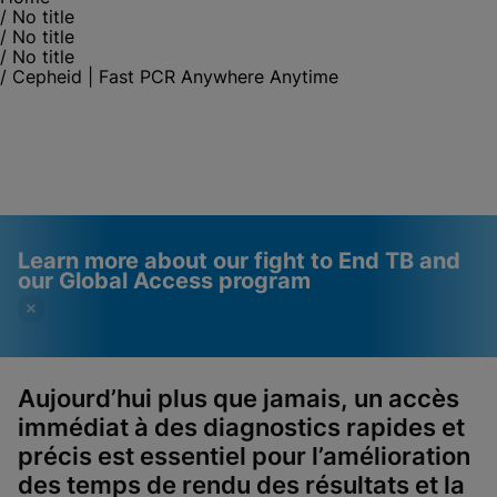
/
No title
/
No title
/
No title
/
Cepheid | Fast PCR Anywhere Anytime
Learn more about our fight to End TB and
our Global Access program
Aujourd’hui plus que jamais, un accès
immédiat à des
diagnostics rapides et
Videos require that
Functional Cookies
précis est essentiel pour l’amélioration
Functional Cookies be
Enabled
des temps de rendu des résultats et la
enabled
View & Update your Cookie Settings