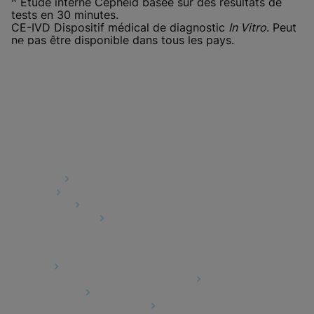
^ Étude interne Cepheid basée sur des résultats de
tests en 30 minutes.
CE-IVD Dispositif médical de diagnostic
In Vitro
. Peut
ne pas être disponible dans tous les pays.
Quick Links
About Us
Careers
Contact Us
Package Inserts
Legal
Privacy
Compliance, Policies, and Reports
Terms of Use
Advanced Code of Ethics