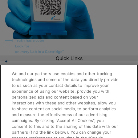
Quick Links
About Us
Careers
We and our partners use cookies and other tracking
Contact Us
technologies and some of the data you directly provide
Package Inserts
to us such as your contact details to improve your
Legal
experience of using our website, provide you with
Privacy
personalized ads and content based on your
Compliance, Policies, and Reports
Request Info
Terms of Use
interactions with these and other websites, allow you
Advanced Code of Ethics
to share content on social media, to perform analytics
Product Security
and measure the effectiveness of our advertising
Terms of Sale
campaigns. By clicking “Accept All Cookies”, you
Trademarks
consent to this and to the sharing of this data with our
Cookies Notice
partners (find the link below). You can change your
Cepheid Grant & Donation Program