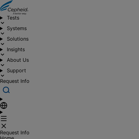
Tests
Systems
Solutions
Insights
About Us
Support
Request Info
Request Info
Home