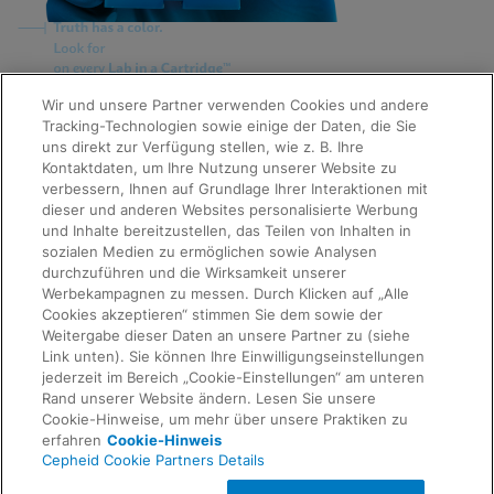
Quick Links
Wir und unsere Partner verwenden Cookies und andere
About Us
Tracking-Technologien sowie einige der Daten, die Sie
Careers
uns direkt zur Verfügung stellen, wie z. B. Ihre
Contact Us
Kontaktdaten, um Ihre Nutzung unserer Website zu
Package Inserts
verbessern, Ihnen auf Grundlage Ihrer Interaktionen mit
Legal
dieser und anderen Websites personalisierte Werbung
Privacy
Compliance, Policies, and Reports
und Inhalte bereitzustellen, das Teilen von Inhalten in
Request Info
Terms of Use
sozialen Medien zu ermöglichen sowie Analysen
Advanced Code of Ethics
durchzuführen und die Wirksamkeit unserer
Product Security
Werbekampagnen zu messen. Durch Klicken auf „Alle
Terms of Sale
Cookies akzeptieren“ stimmen Sie dem sowie der
Trademarks
Weitergabe dieser Daten an unsere Partner zu (siehe
Cookies Notice
Link unten). Sie können Ihre Einwilligungseinstellungen
Feedback
Cepheid Grant & Donation Program
jederzeit im Bereich „Cookie-Einstellungen“ am unteren
Cookie-Einstellungen
Rand unserer Website ändern. Lesen Sie unsere
Agreements
Cookie-Hinweise, um mehr über unsere Praktiken zu
Data Processing Agreement
erfahren
Cookie-Hinweis
Partner Communities
Cepheid Cookie Partners Details
Information Security Terms and Conditions
© 2026 Cepheid. Cepheid®, the Cepheid logo,