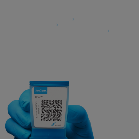
Agreements
Data Processing Agreement
Partner Communities
Information Security Terms and Conditions