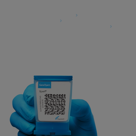
Agreements
Data Processing Agreement
Partner Communities
Information Security Terms and Conditions