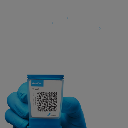
Agreements
Data Processing Agreement
Partner Communities
Information Security Terms and Conditions