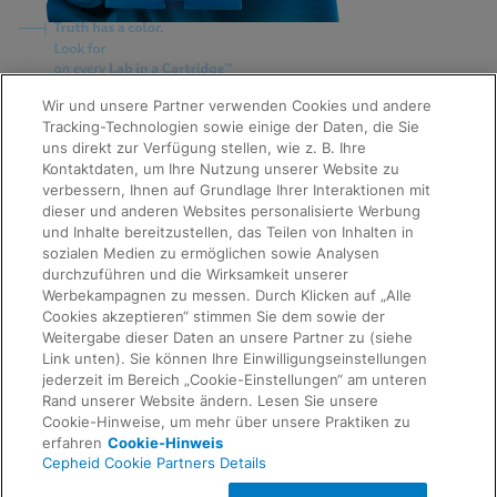
Quick Links
Wir und unsere Partner verwenden Cookies und andere
About Us
Tracking-Technologien sowie einige der Daten, die Sie
Careers
uns direkt zur Verfügung stellen, wie z. B. Ihre
Contact Us
Kontaktdaten, um Ihre Nutzung unserer Website zu
Package Inserts
verbessern, Ihnen auf Grundlage Ihrer Interaktionen mit
Legal
dieser und anderen Websites personalisierte Werbung
Privacy
Compliance, Policies, and Reports
und Inhalte bereitzustellen, das Teilen von Inhalten in
Request Info
Terms of Use
sozialen Medien zu ermöglichen sowie Analysen
Advanced Code of Ethics
durchzuführen und die Wirksamkeit unserer
Product Security
Werbekampagnen zu messen. Durch Klicken auf „Alle
Terms of Sale
Cookies akzeptieren“ stimmen Sie dem sowie der
Trademarks
Weitergabe dieser Daten an unsere Partner zu (siehe
Cookies Notice
Link unten). Sie können Ihre Einwilligungseinstellungen
Feedback
Cepheid Grant & Donation Program
jederzeit im Bereich „Cookie-Einstellungen“ am unteren
Cookie-Einstellungen
Rand unserer Website ändern. Lesen Sie unsere
Agreements
Cookie-Hinweise, um mehr über unsere Praktiken zu
Data Processing Agreement
erfahren
Cookie-Hinweis
Partner Communities
Cepheid Cookie Partners Details
Information Security Terms and Conditions
© 2026 Cepheid. Cepheid®, the Cepheid logo,