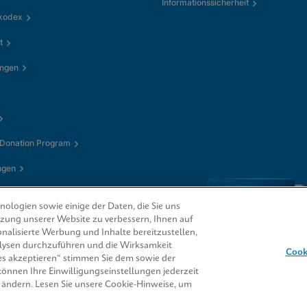
Informationssicherheit
kkodex
t
ungen
 Donation Program
ngen
ologien sowie einige der Daten, die Sie uns
utzung unserer Website zu verbessern, Ihnen auf
nalisierte Werbung und Inhalte bereitzustellen,
alysen durchzuführen und die Wirksamkeit
Cook
s akzeptieren“ stimmen Sie dem sowie der
 können Ihre Einwilligungseinstellungen jederzeit
CORE® sind Marken
 ändern. Lesen Sie unsere Cookie-Hinweise, um