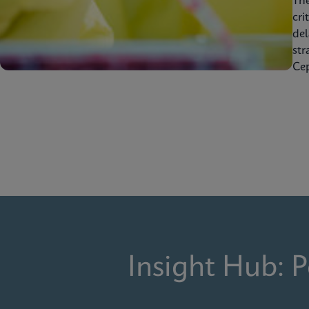
Th
cri
del
str
Cep
Insight Hub: 