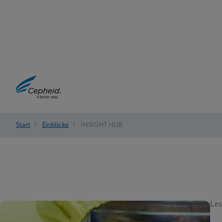
Start
/
Einblicke
/
INSIGHT HUB
Les