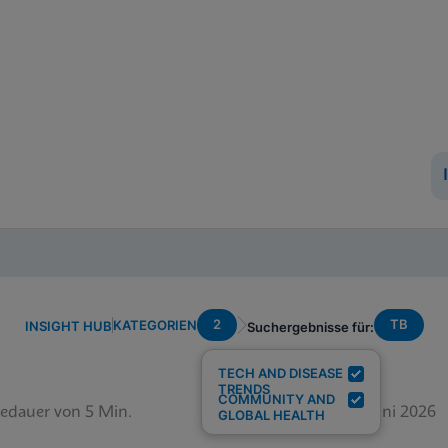
2
TB
KATEGORIEN
INSIGHT HUB
Suchergebnisse für:
TECH AND DISEASE
TRENDS
COMMUNITY AND
edauer von 5 Min.
12. Juni 2026
GLOBAL HEALTH