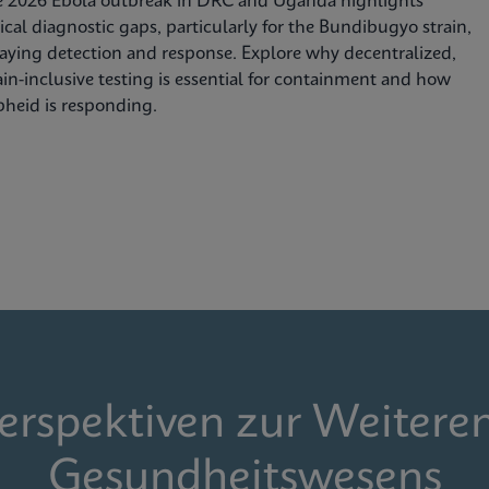
e 2026 Ebola outbreak in DRC and Uganda highlights
tical diagnostic gaps, particularly for the Bundibugyo strain,
aying detection and response. Explore why decentralized,
ain-inclusive testing is essential for containment and how
heid is responding.
Perspektiven zur Weitere
Gesundheitswesens