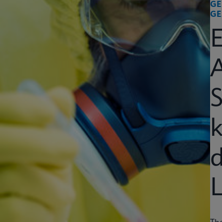
GE
GE
k
d