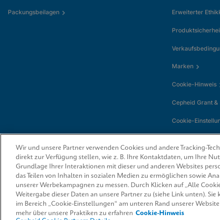
Packungsbeilagen
Erweiterter Ethi
Produktsicherhei
Verkaufsbeding
Marken
Cookie-Hinweis
Cepheid Grant &
Cookie-Einstellu
Wir und unsere Partner verwenden Cookies und andere Tracking-Techn
direkt zur Verfügung stellen, wie z. B. Ihre Kontaktdaten, um Ihre N
Grundlage Ihrer Interaktionen mit dieser und anderen Websites perso
das Teilen von Inhalten in sozialen Medien zu ermöglichen sowie An
unserer Werbekampagnen zu messen. Durch Klicken auf „Alle Cookie
Weitergabe dieser Daten an unsere Partner zu (siehe Link unten). Sie
© 2026 Cepheid. Cepheid®, das Cepheid-Logo, GeneXpert®, Xpert® und I-
von Cepheid, die in den USA und anderen Ländern eingetragen sind.
im Bereich „Cookie-Einstellungen“ am unteren Rand unserer Website
mehr über unsere Praktiken zu erfahren
Cookie-Hinweis