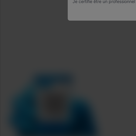
Je certifie être un professionnel
Agreements
Data Processing Agreement
Partner Communities
Information Security Terms and Conditions