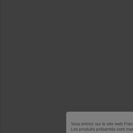
Quick Links
About Us
Careers
Contact Us
Package Inserts
Legal
Privacy
Compliance, Policies, and Reports
Terms of Use
Advanced Code of Ethics
Product Security
Terms of Sale
Trademarks
Cookies Notice
Cepheid Grant & Donation Program
Vous entrez sur le site web Fra
Paramètres des cookies
Les produits présentés sont mar