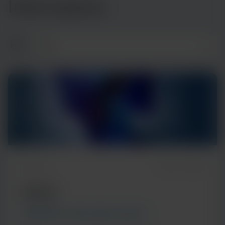
Informations
Filtre
5m Read
March 10, 2026
ARTICLE
COMMUNITY AND GLOBAL HEALTH