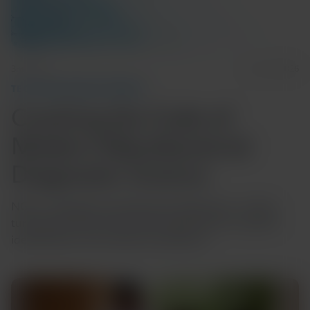
3m Read
June 29, 2026
TECH AND DISEASE TRENDS
Cracking the Code of
Modern Mycobacterial
Diagnostic Science
NGS is reshaping mycobacterial diagnostics, cutting
turnaround times and enhancing precision in species
identification and resistance prediction.