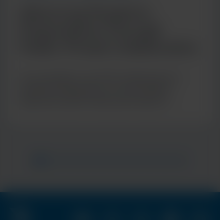
Advancing Pandemic
Preparedness Through
Public–Private Collaboration
As we spotlight a new CDC collaboration for
pandemic preparedness, see how Cepheid
approaches public health partnerships to
strengthen diagnostic readiness.
Item
1
of
10