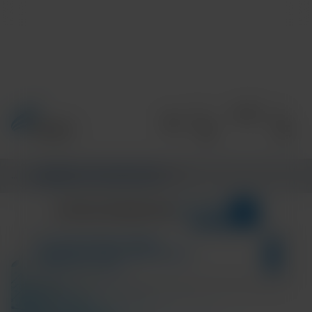
Informations
/
CENTRE D’INFORMATIONS
/
MAIN
3
CATÉGORIES
CENTRE D’INFORMATIONS
Tuberculosis
Résultats de la recherche pour :
TECH AND DISEASE TRENDS
COMMUNITY AND GLOBAL HEALTH
EXPERT SPOTLIGHT