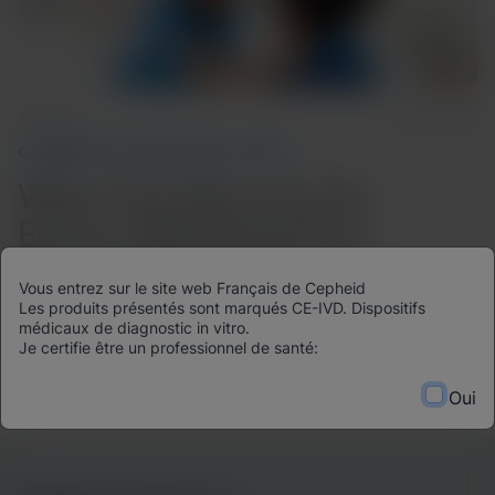
5m Read
May 31, 2026
COMMUNITY AND GLOBAL HEALTH
When Time Becomes the
Enemy: Rethinking Drug
Resistant Tuberculosis
Vous entrez sur le site web Français de Cepheid
Les produits présentés sont marqués CE-IVD. Dispositifs
A closer look at how diagnostic decisions shape care
médicaux de diagnostic in vitro.
Je certifie être un professionnel de santé:
pathways in drug resistant tuberculosis.
Oui