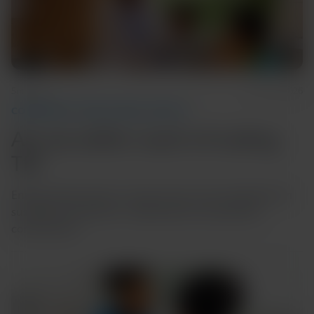
5m Read
June 19, 2026
COMMUNITY AND GLOBAL HEALTH
Are we within reach of ending
TB?
Ending tuberculosis is closer than ever but depends on
sustained investment, collaboration and political
commitment.