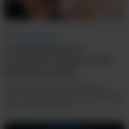
3m Read
September 29, 2025
TECH AND DISEASE TRENDS
Cepheid Advances
Innovation & Reach with
Key Partnerships
Discover how Cepheid’s partners are helping to
accelerate innovation, scale our reach, and transform the
future of diagnostics. Together, we’re not just advancing
science, we’re changing the world.