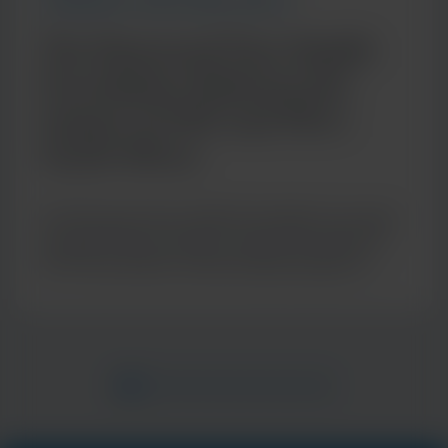
COMMUNITY AND GLOBAL HEALTH
The Desmond Tutu Health
Foundation Reduces the
Impact of HIV and TB in
South Africa
The Desmond Tutu Health Foundation has spent
the past 20 years trying to reduce the impact of
HIV, TB, and other communicable diseases in
some of the hardest-hit communities in South
Africa. Learn how innovation has helped the
organization's mission so that nobody is left
behind.
Item
1