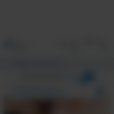
Informations
/
CENTRE D’INFORMATIONS
/
MAIN
2
CATÉGORIES
CENTRE D’INFORMATIONS
TB
Résultats de la recherche pour :
TECH AND DISEASE TRENDS
COMMUNITY AND GLOBAL HEALTH