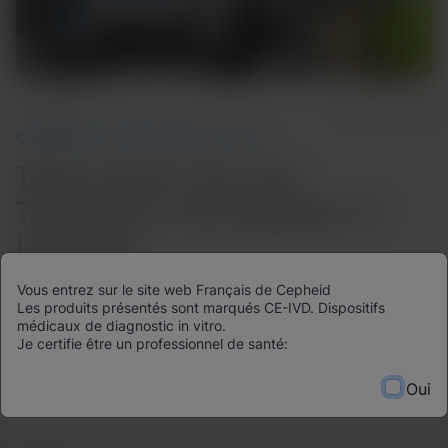
3m Watch
March 17, 2025
COMMUNITY AND GLOBAL HEALTH
Tuberculosis Care and
Treatment in the Republic of
Indonesia
Vous entrez sur le site web Français de Cepheid
Budi Gunadi Sadikin, Minister of Health, and Dr. Erlina
Les produits présentés sont marqués CE-IVD. Dispositifs
Burhan, a pulmonologist at Persahabatan General
médicaux de diagnostic in vitro.
Hospital, Jakarta, and Prof. Respiratory Medicine at the
Je certifie être un professionnel de santé:
University of Indonesia, discuss tuberculosis care and
Oui
treatment in the Republic of Indonesia.