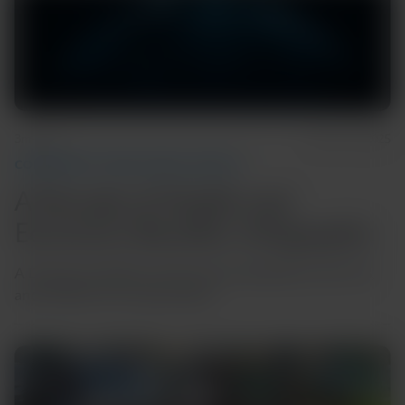
3m Read
March 25, 2025
COMMUNITY AND GLOBAL HEALTH
A Decade of Health and
Economic Benefits: Infographic
A Decade of Health and Economic Benefits for HIV, TB,
and COVID-19 in South Africa