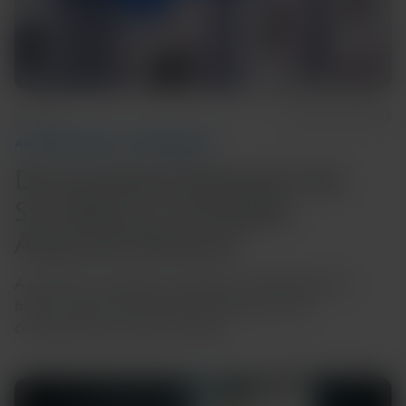
2m Read
November 20, 2024
ANTIMICROBIAL STEWARDSHIP
Decentralized Testing for the
Surveillance of Hospital-
Acquired Infections
A proactive surveillance program in Italy allows for
better control of the spread of infections and
consequently economic savings.