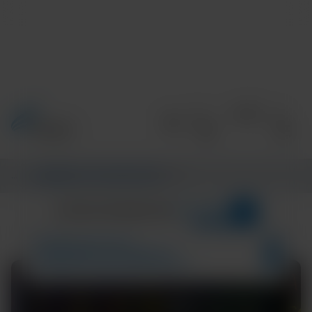
Informations
/
CENTRE D’INFORMATIONS
/
MAIN
3
CATÉGORIES
CENTRE D’INFORMATIONS
Surveillance
Résultats de la recherche pour :
RESPIRATORY HEALTH
ANTIMICROBIAL STEWARDSHIP
COMMUNITY AND GLOBAL HEALTH