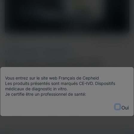
2m Read
September 24, 2024
ANTIMICROBIAL STEWARDSHIP
Mortality Associated with
Carbapenem Resistant Gram-
Vous entrez sur le site web Français de Cepheid
Les produits présentés sont marqués CE-IVD. Dispositifs
Negative Infections
médicaux de diagnostic in vitro.
Je certifie être un professionnel de santé:
Dr. Oppenheim discusses the mortality associated with
carbapenem resistant gram-negative infections.
Oui