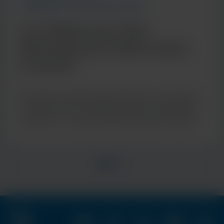
COMMUNITY AND GLOBAL HEALTH
Can Molecular Tests
Revolutionize Tuberculosis
Control?
Molecular tests like Cepheid’s Xpert® technology
can help close the diagnostic gap in tuberculosis
treatment – a key step to eliminating the disease.
Item
1
of
2