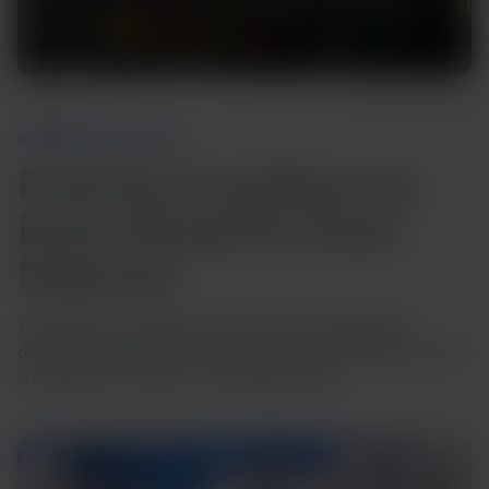
4m Read
December 03, 2024
RESPIRATORY HEALTH
Proactive Surveillance to
Ensure Broad Flu Strain
Detection
The ability of a diagnostic test to accurately detect
different strains of a virus can enable early detection and
surveillance of novel or emerging strains.