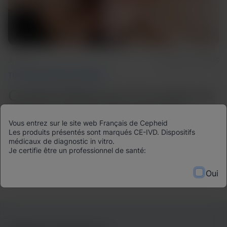
3m Read
September 29, 2025
TECH AND DISEASE TRENDS
Cepheid Advances Innovation &
Reach with Key Partnerships
Vous entrez sur le site web Français de Cepheid
Les produits présentés sont marqués CE-IVD. Dispositifs
Discover how Cepheid’s partners are helping to
médicaux de diagnostic in vitro.
accelerate innovation, scale our reach, and transform the
Je certifie être un professionnel de santé:
future of diagnostics. Together, we’re not just advancing
Oui
science, we’re changing the world.