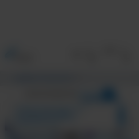
Informations
/
CENTRE D’INFORMATIONS
/
MAIN
4
CATÉGORIES
CENTRE D’INFORMATIONS
Region---Europe
Résultats de la recherche pour :
COMMUNITY AND GLOBAL HEALTH
TECH AND DISEASE TRENDS
ANTIMICROBIAL STEWARDSHIP
RESPIRATORY HEALTH