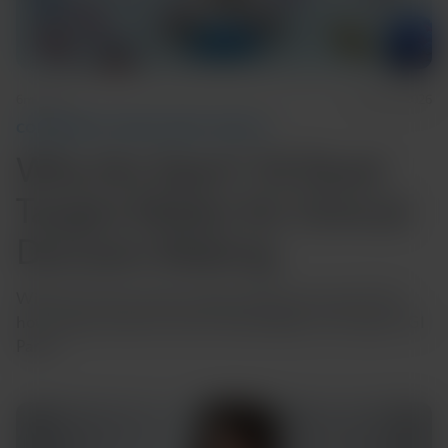
6m Read
June 02, 2026
COMMUNITY AND GLOBAL HEALTH
Why the Xpert® GI Panel
Targets Matter for Clinical
Decision-Making
Will this GI test result change what you do next? See
how target selection drives actionability in the Xpert® GI
Panel.