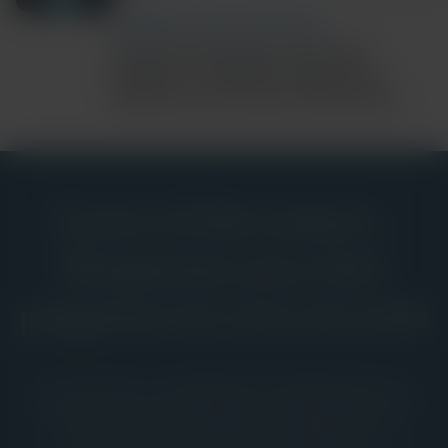
COMMUNITY AND GLOBAL HEALTH
Ebola Bundibugyo Outbreak
Updates: Cepheid’s Diagnostic
Response and Latest Information
Centre d’informations :
Perspectives pour faire
progresser les soins de santé
La ressource complète de Cepheid pour la
communauté mondiale des diagnostics in
vitro, avec des preuves cliniques, un