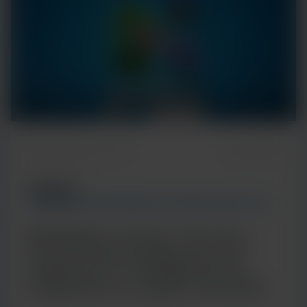
Temps de lecture : 5 min
7 janvier 2026
ARTICLE
TENDANCES EN MATIÈRE DE TECHNOLOGIES ET DE
MALADIES
Multiplex porteur de sens :
l'approche intelligente de
Cepheid en matière de tests