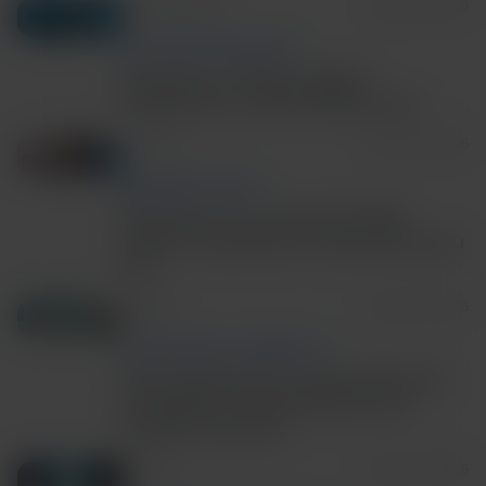
5m Read/Watch
August 06, 2026
TECH AND DISEASE TRENDS
Precision in Action: Rapid
Diagnostics in Real World Care
4m Read
August 06, 2026
RESPIRATORY HEALTH
Rhinovirus on a low-plex PCR
panel? 3 questions to ask before you
test
3m Read
August 05, 2026
ANTIMICROBIAL STEWARDSHIP
New study shows rapid molecular
surveillance improves IPC and
hospital capacity
6m Read
August 03, 2026