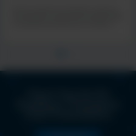
de diagnostic moléculaire
Découvrez l’approche de Cepheid en matière de
tests multiplex, en proposant des résultats rapides
et cliniquement pertinents pour de meilleurs
soins aux patients
Check Out the EU
Excellence Champions
Club Presentations