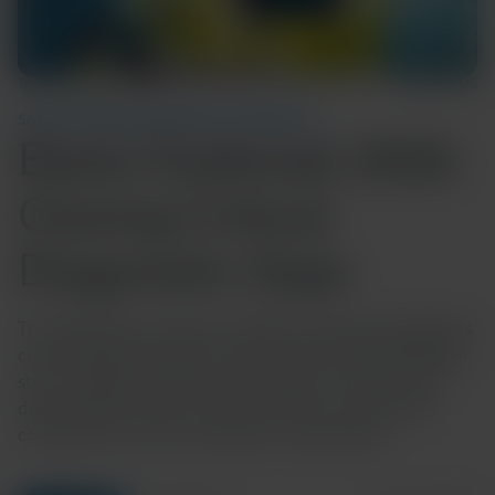
Temps de lecture : 5 min
12 juin 2026
SANTÉ COMMUNAUTAIRE ET MONDIALE
Ebola Outbreak 2026:
Closing Critical
Diagnostic Gaps
The 2026 Ebola outbreak in DRC and Uganda highlights
critical diagnostic gaps, particularly for the Bundibugyo
strain, delaying detection and response. Explore why
decentralized, strain-inclusive testing is essential for
containment and how Cepheid is responding.