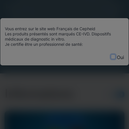
leadership éclairé, des avancées scientifiques
et des histoires d’impact du monde entier.
Découvrez comment les technologies de
Vous entrez sur le site web Français de Cepheid
diagnostic de pointe transforment les
Les produits présentés sont marqués CE-IVD. Dispositifs
résultats des patients, optimisent l’allocation
médicaux de diagnostic in vitro.
Je certifie être un professionnel de santé:
des ressources et façonnent l’avenir des soins
de santé.
Oui
Informations
PLUS