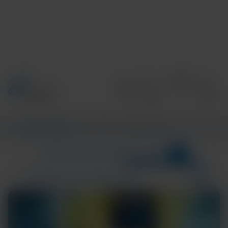
Accueil
/
Informations
/
CENTRE D’INFORMATIONS
1
CATÉGORIES
CENTRE D’INFORMATIONS
Region---Middle-East
Résultats de la recherche pour :
COMMUNITY AND GLOBAL HEALTH