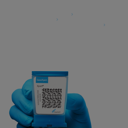
Agreements
Data Processing Agreement
Partner Communities
Information Security Terms and Conditions