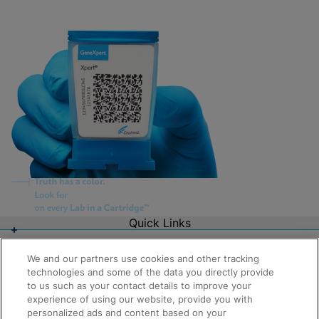
Quick Links
About Us
Careers
We and our partners use cookies and other tracking
Contact Us
technologies and some of the data you directly provide
Package Inserts
to us such as your contact details to improve your
Legal
experience of using our website, provide you with
Privacy
personalized ads and content based on your
Compliance, Policies, and Reports