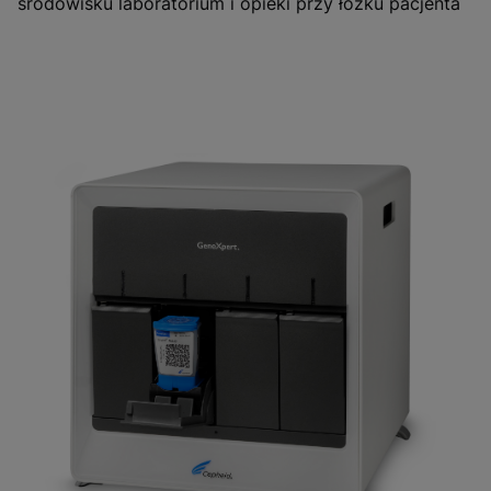
środowisku laboratorium i opieki przy łóżku pacjenta