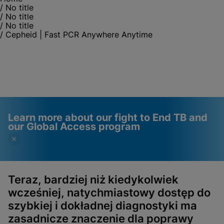
/
No title
/
No title
/
No title
/
Cepheid | Fast PCR Anywhere Anytime
Learn more about our fight to End TB and
our Global Access program
Teraz, bardziej niż kiedykolwiek
wcześniej, natychmiastowy dostęp do
Videos require that
Functional Cookies
szybkiej i dokładnej diagnostyki ma
Functional Cookies be
Enabled
zasadnicze znaczenie dla poprawy
enabled
View & Update your Cookie Settings