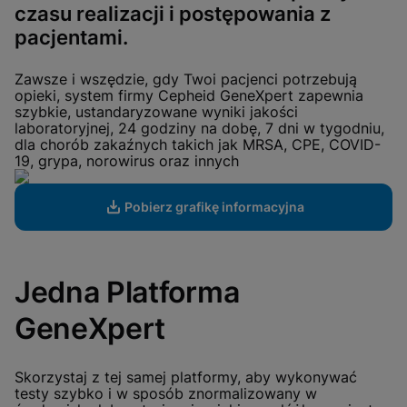
View Privacy Policy
czasu realizacji i postępowania z
Please note:
Enabling Functional
Cookies will update this settings for all
pacjentami.
cookies
Done
View & Update your Cookie Settings
View Privacy Policy
Zawsze i wszędzie, gdy Twoi pacjenci potrzebują
opieki, system firmy Cepheid GeneXpert zapewnia
szybkie, ustandaryzowane wyniki jakości
Enable Functional Cookies
laboratoryjnej, 24 godziny na dobę, 7 dni w tygodniu,
dla chorób zakaźnych takich jak MRSA, CPE, COVID-
19, grypa, norowirus oraz innych
Pobierz grafikę informacyjna
Jedna Platforma
GeneXpert
Skorzystaj z tej samej platformy, aby wykonywać
testy szybko i w sposób znormalizowany w