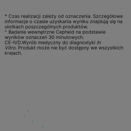
* Czas realizacji zależy od oznaczenia. Szczegółowe
informacje o czasie uzyskania wyniku znajdują się na
ulotkach poszczególnych produktów.
^ Badanie wewnętrzne Cepheid na podstawie
wyników oznaczeń 30 minutowych.
CE-IVD.Wyrób medyczny do diagnostyki
In
Vitro
. Produkt może nie być dostępny we wszystkich
krajach.
Quick Links
About Us
Careers
Contact Us
Package Inserts