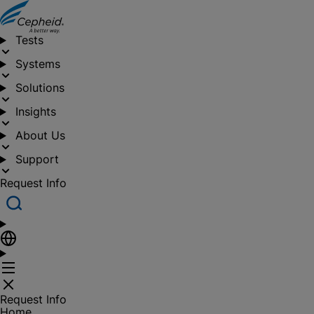
Tests
Systems
Solutions
Insights
About Us
Support
Request Info
Request Info
Home