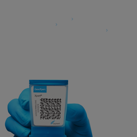
Agreements
Data Processing Agreement
Partner Communities
Information Security Terms and Conditions