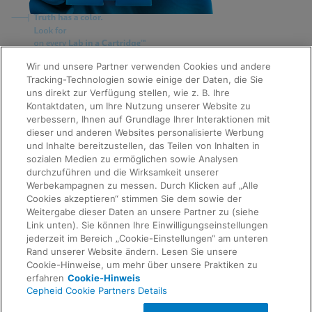
Quick Links
Wir und unsere Partner verwenden Cookies und andere
About Us
Tracking-Technologien sowie einige der Daten, die Sie
Careers
uns direkt zur Verfügung stellen, wie z. B. Ihre
Contact Us
Kontaktdaten, um Ihre Nutzung unserer Website zu
Package Inserts
verbessern, Ihnen auf Grundlage Ihrer Interaktionen mit
Legal
dieser und anderen Websites personalisierte Werbung
Privacy
Compliance, Policies, and Reports
und Inhalte bereitzustellen, das Teilen von Inhalten in
Request Info
Terms of Use
sozialen Medien zu ermöglichen sowie Analysen
Advanced Code of Ethics
durchzuführen und die Wirksamkeit unserer
Product Security
Werbekampagnen zu messen. Durch Klicken auf „Alle
Terms of Sale
Cookies akzeptieren“ stimmen Sie dem sowie der
Trademarks
Weitergabe dieser Daten an unsere Partner zu (siehe
Cookies Notice
Link unten). Sie können Ihre Einwilligungseinstellungen
Feedback
Cepheid Grant & Donation Program
jederzeit im Bereich „Cookie-Einstellungen“ am unteren
Cookie-Einstellungen
Rand unserer Website ändern. Lesen Sie unsere
Agreements
Cookie-Hinweise, um mehr über unsere Praktiken zu
Data Processing Agreement
erfahren
Cookie-Hinweis
Partner Communities
Cepheid Cookie Partners Details
Information Security Terms and Conditions
© 2026 Cepheid. Cepheid®, the Cepheid logo,