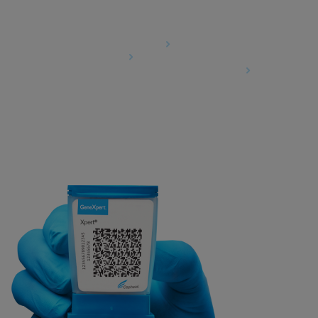
Agreements
Data Processing Agreement
Partner Communities
Information Security Terms and Conditions