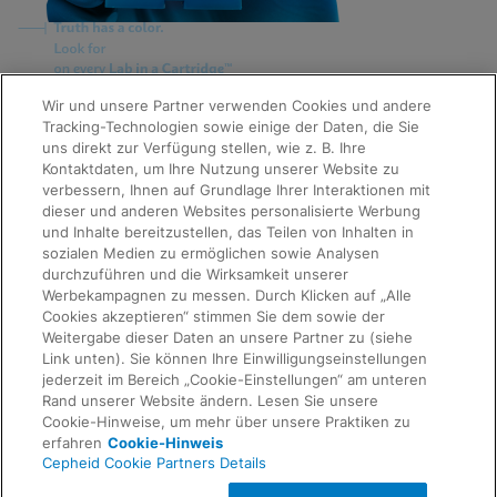
Quick Links
Wir und unsere Partner verwenden Cookies und andere
About Us
Tracking-Technologien sowie einige der Daten, die Sie
Careers
uns direkt zur Verfügung stellen, wie z. B. Ihre
Contact Us
Kontaktdaten, um Ihre Nutzung unserer Website zu
Package Inserts
verbessern, Ihnen auf Grundlage Ihrer Interaktionen mit
Legal
dieser und anderen Websites personalisierte Werbung
Privacy
Compliance, Policies, and Reports
und Inhalte bereitzustellen, das Teilen von Inhalten in
Request Info
Terms of Use
sozialen Medien zu ermöglichen sowie Analysen
Advanced Code of Ethics
durchzuführen und die Wirksamkeit unserer
Product Security
Werbekampagnen zu messen. Durch Klicken auf „Alle
Terms of Sale
Cookies akzeptieren“ stimmen Sie dem sowie der
Trademarks
Weitergabe dieser Daten an unsere Partner zu (siehe
Cookies Notice
Link unten). Sie können Ihre Einwilligungseinstellungen
Feedback
Cepheid Grant & Donation Program
jederzeit im Bereich „Cookie-Einstellungen“ am unteren
Cookie-Einstellungen
Rand unserer Website ändern. Lesen Sie unsere
Agreements
Cookie-Hinweise, um mehr über unsere Praktiken zu
Data Processing Agreement
erfahren
Cookie-Hinweis
Partner Communities
Cepheid Cookie Partners Details
Information Security Terms and Conditions
© 2026 Cepheid. Cepheid®, the Cepheid logo,