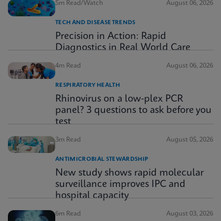
5m Read/Watch
August 06, 2026
TECH AND DISEASE TRENDS
Precision in Action: Rapid
Diagnostics in Real World Care
4m Read
August 06, 2026
RESPIRATORY HEALTH
Rhinovirus on a low-plex PCR
panel? 3 questions to ask before you
test
3m Read
August 05, 2026
ANTIMICROBIAL STEWARDSHIP
New study shows rapid molecular
surveillance improves IPC and
hospital capacity
6m Read
August 03, 2026