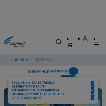
Start
/
Einblicke
/
INSIGHT HUB
5
KATEGORIEN
INSIGHT HUB
Global
Suchergebnisse für:
TECH AND DISEASE TRENDS
RESPIRATORY HEALTH
ANTIMICROBIAL STEWARDSHIP
COMMUNITY AND GLOBAL HEALTH
EXPERT SPOTLIGHT