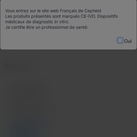
Vous entrez sur le site web Français de Cepheid
Les produits présentés sont marqués CE-IVD. Dispositifs
médicaux de diagnostic in vitro.
TRANSCRIPTION
Je certifie être un professionnel de santé:
Oui
Références :
WHO. Sujets
de santé liés au
cancer du col de
l’utérus. Consulté
le 16/09/2024.
https://www.who
.int/health-