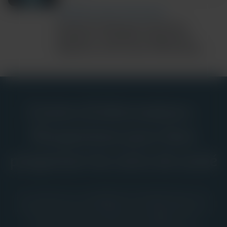
COMMUNITY AND GLOBAL HEALTH
Ebola Bundibugyo Outbreak
Updates: Cepheid’s Diagnostic
Response and Latest Information
Centre d’informations :
Perspectives pour faire
progresser les soins de santé
La ressource complète de Cepheid pour la
communauté mondiale des diagnostics in
vitro, avec des preuves cliniques, un