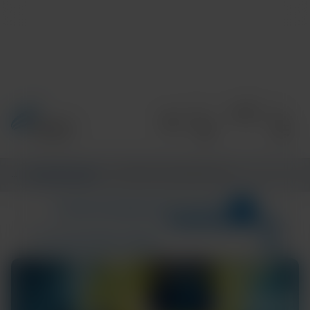
Accueil
/
Informations
/
CENTRE D’INFORMATIONS
1
CATÉGORIES
CENTRE D’INFORMATIONS
Systems-Connectivity
Résultats de la recherche pour :
TECH AND DISEASE TRENDS