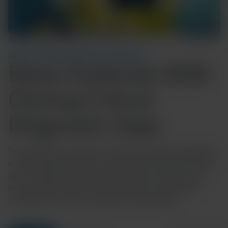
Temps de lecture : 5 min
12 juin 2026
SANTÉ COMMUNAUTAIRE ET MONDIALE
Ebola Outbreak 2026:
Closing Critical
Diagnostic Gaps
The 2026 Ebola outbreak in DRC and Uganda highlights
critical diagnostic gaps, particularly for the Bundibugyo
strain, delaying detection and response. Explore why
decentralized, strain-inclusive testing is essential for
containment and how Cepheid is responding.