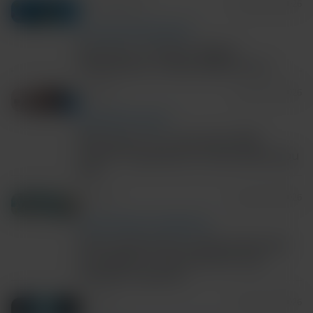
5m Read/Watch
August 06, 2026
TECH AND DISEASE TRENDS
Precision in Action: Rapid
Diagnostics in Real World Care
4m Read
August 06, 2026
RESPIRATORY HEALTH
Rhinovirus on a low-plex PCR
panel? 3 questions to ask before you
test
3m Read
August 05, 2026
ANTIMICROBIAL STEWARDSHIP
New study shows rapid molecular
surveillance improves IPC and
hospital capacity
6m Read
August 03, 2026