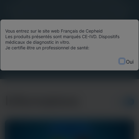
leadership éclairé, des avancées scientifiques
et des histoires d’impact du monde entier.
Découvrez comment les technologies de
Vous entrez sur le site web Français de Cepheid
diagnostic de pointe transforment les
Les produits présentés sont marqués CE-IVD. Dispositifs
résultats des patients, optimisent l’allocation
médicaux de diagnostic in vitro.
Je certifie être un professionnel de santé:
des ressources et façonnent l’avenir des soins
de santé.
Oui
Informations
PLUS