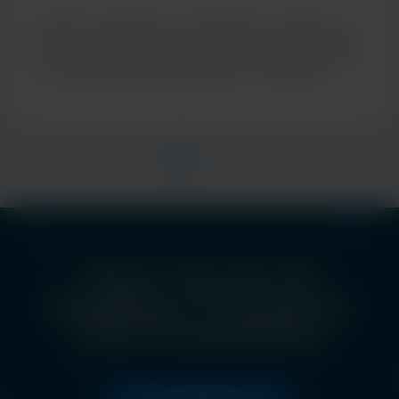
de diagnostic moléculaire
Découvrez l’approche de Cepheid en matière de
tests multiplex, en proposant des résultats rapides
et cliniquement pertinents pour de meilleurs
soins aux patients
Check Out the EU
Excellence Champions
Club Presentations