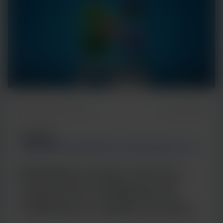
Temps de lecture : 5 min
7 janvier 2026
ARTICLE
TENDANCES EN MATIÈRE DE TECHNOLOGIES ET DE
MALADIES
Multiplex porteur de sens :
l'approche intelligente de
Cepheid en matière de tests