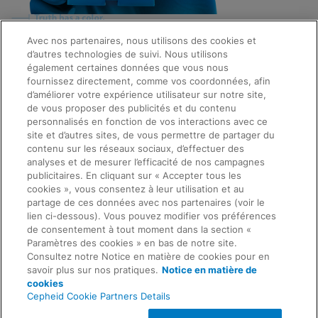
Avec nos partenaires, nous utilisons des cookies et
d’autres technologies de suivi. Nous utilisons
Quick Links
également certaines données que vous nous
About Us
fournissez directement, comme vos coordonnées, afin
Careers
d’améliorer votre expérience utilisateur sur notre site,
Contact Us
de vous proposer des publicités et du contenu
Package Inserts
personnalisés en fonction de vos interactions avec ce
Legal
site et d’autres sites, de vous permettre de partager du
Privacy
Compliance, Policies, and Reports
contenu sur les réseaux sociaux, d’effectuer des
Request Info
Terms of Use
analyses et de mesurer l’efficacité de nos campagnes
Advanced Code of Ethics
publicitaires. En cliquant sur « Accepter tous les
Product Security
cookies », vous consentez à leur utilisation et au
Terms of Sale
partage de ces données avec nos partenaires (voir le
Trademarks
lien ci-dessous). Vous pouvez modifier vos préférences
Cookies Notice
de consentement à tout moment dans la section «
Feedback
Cepheid Grant & Donation Program
Paramètres des cookies » en bas de notre site.
Paramètres des cookies
Consultez notre Notice en matière de cookies pour en
Agreements
savoir plus sur nos pratiques.
Notice en matière de
Data Processing Agreement
cookies
Partner Communities
Cepheid Cookie Partners Details
Information Security Terms and Conditions
© 2026 Cepheid. Cepheid®, the Cepheid logo,