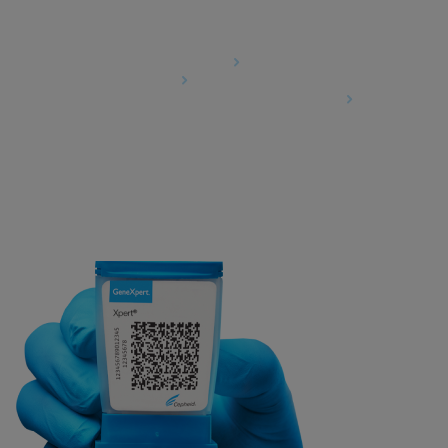
Agreements
Data Processing Agreement
Partner Communities
Information Security Terms and Conditions