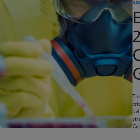
SA
2
C
Th
cri
del
str
Cep