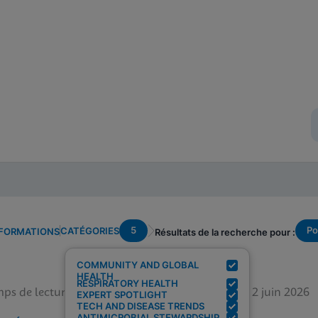
5
Po
CATÉGORIES
NFORMATIONS
Résultats de la recherche pour :
COMMUNITY AND GLOBAL
HEALTH
RESPIRATORY HEALTH
ps de lecture : 5 min
12 juin 2026
EXPERT SPOTLIGHT
TECH AND DISEASE TRENDS
ANTIMICROBIAL STEWARDSHIP