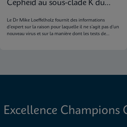
Cepheid au sous-clade K du
H3N2
Le Dr Mike Loeffelholz fournit des informations
d’expert sur la raison pour laquelle il ne s’agit pas d’un
nouveau virus et sur la manière dont les tests de
dépistage de la grippe multi-cible de Cepheid
garantissent une couverture étendue des souches
 Excellence Champions C