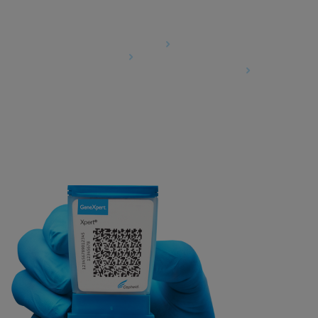
Agreements
Data Processing Agreement
Partner Communities
Information Security Terms and Conditions