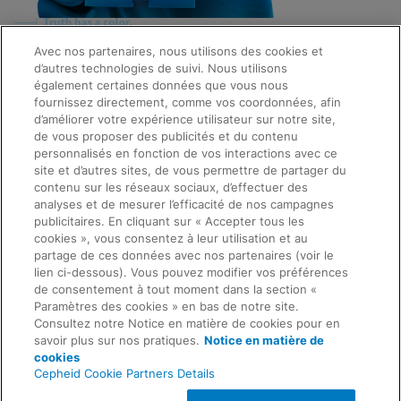
Avec nos partenaires, nous utilisons des cookies et
d’autres technologies de suivi. Nous utilisons
Quick Links
également certaines données que vous nous
About Us
fournissez directement, comme vos coordonnées, afin
Careers
d’améliorer votre expérience utilisateur sur notre site,
Contact Us
de vous proposer des publicités et du contenu
Package Inserts
personnalisés en fonction de vos interactions avec ce
Legal
site et d’autres sites, de vous permettre de partager du
Privacy
Compliance, Policies, and Reports
contenu sur les réseaux sociaux, d’effectuer des
Request Info
Terms of Use
analyses et de mesurer l’efficacité de nos campagnes
Advanced Code of Ethics
publicitaires. En cliquant sur « Accepter tous les
Product Security
cookies », vous consentez à leur utilisation et au
Terms of Sale
partage de ces données avec nos partenaires (voir le
Trademarks
lien ci-dessous). Vous pouvez modifier vos préférences
Cookies Notice
de consentement à tout moment dans la section «
Feedback
Cepheid Grant & Donation Program
Paramètres des cookies » en bas de notre site.
Paramètres des cookies
Consultez notre Notice en matière de cookies pour en
Agreements
savoir plus sur nos pratiques.
Notice en matière de
Data Processing Agreement
cookies
Partner Communities
Cepheid Cookie Partners Details
Information Security Terms and Conditions
© 2026 Cepheid. Cepheid®, the Cepheid logo,