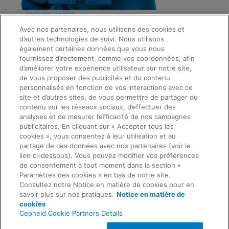
Avec nos partenaires, nous utilisons des cookies et
d’autres technologies de suivi. Nous utilisons
Quick Links
également certaines données que vous nous
About Us
fournissez directement, comme vos coordonnées, afin
Careers
d’améliorer votre expérience utilisateur sur notre site,
Contact Us
de vous proposer des publicités et du contenu
Package Inserts
personnalisés en fonction de vos interactions avec ce
Legal
site et d’autres sites, de vous permettre de partager du
Privacy
Compliance, Policies, and Reports
contenu sur les réseaux sociaux, d’effectuer des
Request Info
Terms of Use
analyses et de mesurer l’efficacité de nos campagnes
Advanced Code of Ethics
publicitaires. En cliquant sur « Accepter tous les
Product Security
cookies », vous consentez à leur utilisation et au
Terms of Sale
partage de ces données avec nos partenaires (voir le
Trademarks
lien ci-dessous). Vous pouvez modifier vos préférences
Cookies Notice
de consentement à tout moment dans la section «
Feedback
Cepheid Grant & Donation Program
Paramètres des cookies » en bas de notre site.
Paramètres des cookies
Consultez notre Notice en matière de cookies pour en
Agreements
savoir plus sur nos pratiques.
Notice en matière de
Data Processing Agreement
cookies
Partner Communities
Cepheid Cookie Partners Details
Information Security Terms and Conditions
© 2026 Cepheid. Cepheid®, the Cepheid logo,