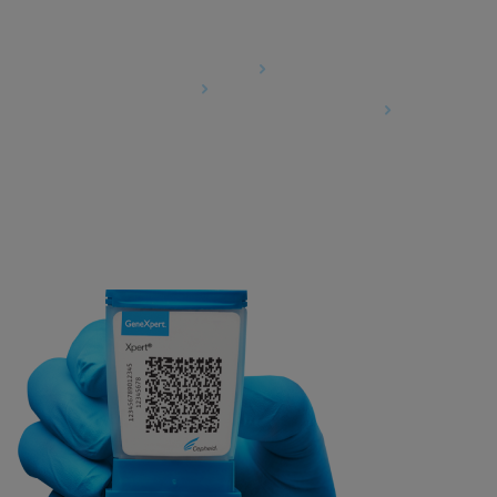
Agreements
Data Processing Agreement
Partner Communities
Information Security Terms and Conditions