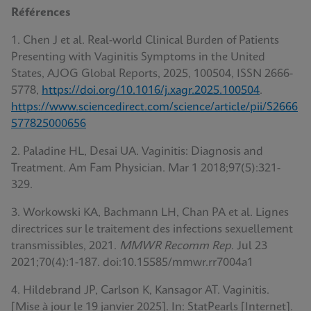
Références
1. Chen J et al. Real-world Clinical Burden of Patients
Presenting with Vaginitis Symptoms in the United
States, AJOG Global Reports, 2025, 100504, ISSN 2666-
5778,
https://doi.org/10.1016/j.xagr.2025.100504
.
https://www.sciencedirect.com/science/article/pii/S2666
577825000656
2. Paladine HL, Desai UA. Vaginitis: Diagnosis and
Treatment. Am Fam Physician. Mar 1 2018;97(5):321-
329.
3. Workowski KA, Bachmann LH, Chan PA et al. Lignes
directrices sur le traitement des infections sexuellement
transmissibles, 2021.
MMWR Recomm Rep
. Jul 23
2021;70(4):1-187. doi:10.15585/mmwr.rr7004a1
4. Hildebrand JP, Carlson K, Kansagor AT. Vaginitis.
[Mise à jour le 19 janvier 2025]. In: StatPearls [Internet].