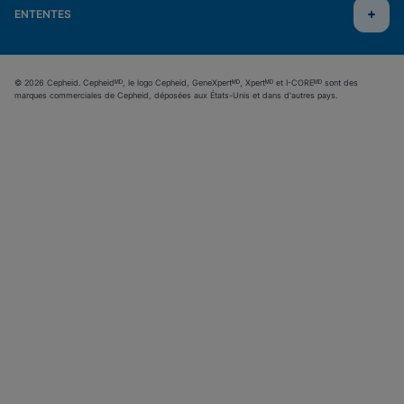
ENTENTES
© 2026 Cepheid. Cepheidᴹᴰ, le logo Cepheid, GeneXpertᴹᴰ, Xpertᴹᴰ et I-COREᴹᴰ sont des
marques commerciales de Cepheid, déposées aux États-Unis et dans d'autres pays.