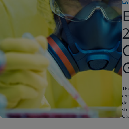
LA
2
C
Th
cri
del
str
Cep