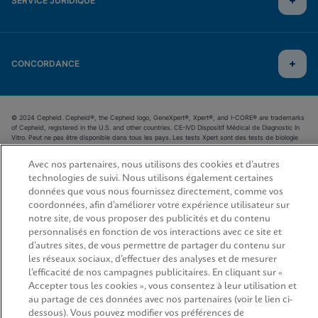
SERVICE JURIDIQUE
CONCORDANCE
© 2024 Cepheid. Cepheid®, the Cepheid logo, GeneXpert®, Xpert®, and I-CORE® are trademarks
of Cepheid, registered in the U.S. and other countries. CE-IVD Dispositif Médical de Diagnostic In
Vitro. Peut ne pas être disponible dans tous les pays. Les tests Xpert sont des tests de biologie
moléculaire réservés aux professionnels de santé à utiliser avec le système GeneXpert. Lire
attentivement les instructions figurant dans la notice d’utilisation et/ou dans le manuel d’utilisation
Avec nos partenaires, nous utilisons des cookies et d’autres
du système. Fabricant : Cepheid AB, Distributeur : Cepheid Europe SAS.
technologies de suivi. Nous utilisons également certaines
données que vous nous fournissez directement, comme vos
coordonnées, afin d’améliorer votre expérience utilisateur sur
notre site, de vous proposer des publicités et du contenu
personnalisés en fonction de vos interactions avec ce site et
d’autres sites, de vous permettre de partager du contenu sur
les réseaux sociaux, d’effectuer des analyses et de mesurer
l’efficacité de nos campagnes publicitaires. En cliquant sur «
Accepter tous les cookies », vous consentez à leur utilisation et
au partage de ces données avec nos partenaires (voir le lien ci-
dessous). Vous pouvez modifier vos préférences de