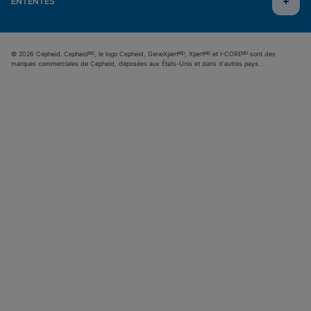
ENTENTES
© 2026 Cepheid. Cepheidᴹᴰ, le logo Cepheid, GeneXpertᴹᴰ, Xpertᴹᴰ et I-COREᴹᴰ sont des
marques commerciales de Cepheid, déposées aux États-Unis et dans d'autres pays.