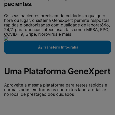
View Privacy Policy
pacientes.
Please note:
Enabling Functional
Cookies will update this settings for all
cookies
Done
Os seus pacientes precisam de cuidados a qualquer
View & Update your Cookie Settings
hora ou lugar, o sistema GeneXpert permite respostas
View Privacy Policy
rápidas e padronizadas com qualidade de laboratório,
24/7, para doenças infecciosas tais como MRSA, EPC,
Enable Functional Cookies
COVID-19, Gripe, Norovirus e mais
Transferir Infografia
Uma Plataforma GeneXpert
Aproveite a mesma plataforma para testes rápidos e
normalizados em todos os contextos laboratoriais e
no local de prestação dos cuidados