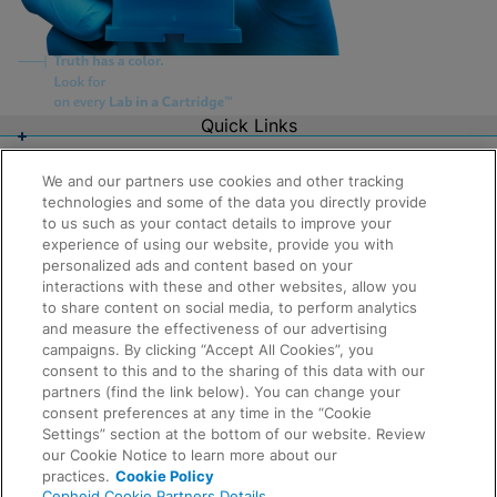
Quick Links
About Us
Careers
We and our partners use cookies and other tracking
Contact Us
technologies and some of the data you directly provide
Package Inserts
to us such as your contact details to improve your
Legal
experience of using our website, provide you with
Privacy
personalized ads and content based on your
Compliance, Policies, and Reports
Request Info
Terms of Use
interactions with these and other websites, allow you
Advanced Code of Ethics
to share content on social media, to perform analytics
Product Security
and measure the effectiveness of our advertising
Terms of Sale
campaigns. By clicking “Accept All Cookies”, you
Trademarks
consent to this and to the sharing of this data with our
Cookies Notice
partners (find the link below). You can change your
Feedback
Cepheid Grant & Donation Program
consent preferences at any time in the “Cookie
Cookies Settings
Settings” section at the bottom of our website. Review
Agreements
our Cookie Notice to learn more about our
Data Processing Agreement
practices.
Cookie Policy
Partner Communities
Cepheid Cookie Partners Details