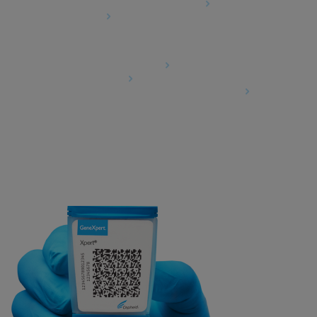
Cepheid Grant & Donation Program
Cookies Settings
Agreements
Data Processing Agreement
Partner Communities
Information Security Terms and Conditions