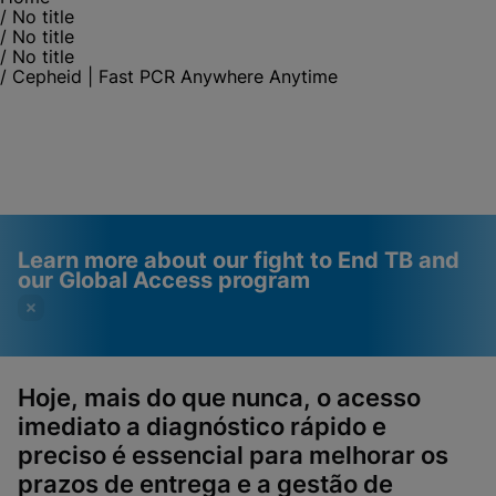
/
No title
/
No title
/
No title
/
Cepheid | Fast PCR Anywhere Anytime
Learn more about our fight to End TB and
our Global Access program
Hoje, mais do que nunca, o acesso
imediato a diagnóstico rápido e
Videos require that
Functional Cookies
preciso é essencial para melhorar os
Functional Cookies be
Enabled
prazos de entrega e a gestão de
enabled
View & Update your Cookie Settings