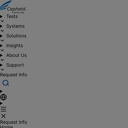
Tests
Systems
Solutions
Insights
About Us
Support
Request Info
Request Info
Home