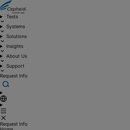
Tests
Systems
Solutions
Insights
About Us
Support
Request Info
Request Info
Home