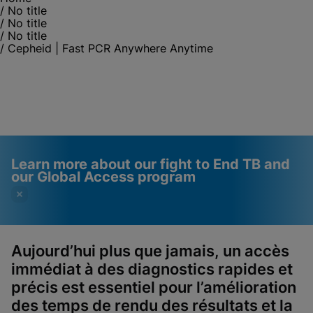
/
No title
/
No title
/
No title
/
Cepheid | Fast PCR Anywhere Anytime
Learn more about our fight to End TB and
our Global Access program
Aujourd’hui plus que jamais, un accès
immédiat à des
diagnostics rapides et
Videos require that
Functional Cookies
précis est essentiel pour l’amélioration
Functional Cookies be
Enabled
des temps de rendu des résultats et la
enabled
View & Update your Cookie Settings