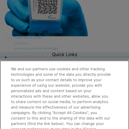
Quick Links
About Us
Careers
We and our partners use cookies and other tracking
Contact Us
technologies and some of the data you directly provide
Package Inserts
to us such as your contact details to improve your
Legal
experience of using our website, provide you with
Privacy
personalized ads and content based on your
Compliance, Policies, and Reports
Request Info
Terms of Use
interactions with these and other websites, allow you
Advanced Code of Ethics
to share content on social media, to perform analytics
Product Security
and measure the effectiveness of our advertising
Terms of Sale
campaigns. By clicking “Accept All Cookies”, you
Trademarks
consent to this and to the sharing of this data with our
Cookies Notice
partners (find the link below). You can change your
Cepheid Grant & Donation Program