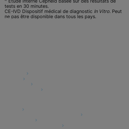
^ Étude interne Cepheid basée sur des résultats de
tests en 30 minutes.
CE-IVD Dispositif médical de diagnostic
In Vitro
. Peut
ne pas être disponible dans tous les pays.
Quick Links
About Us
Careers
Contact Us
Package Inserts
Legal
Privacy
Compliance, Policies, and Reports
Terms of Use
Advanced Code of Ethics