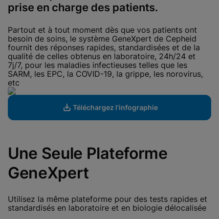
View Privacy Policy
prise en charge des patients.
Please note:
Enabling Functional
Cookies will update this settings for all
cookies
Done
Partout et à tout moment dès que vos patients ont
View & Update your Cookie Settings
besoin de soins, le système GeneXpert de Cepheid
View Privacy Policy
fournit des réponses rapides, standardisées et de la
qualité de celles obtenus en laboratoire, 24h/24 et
Enable Functional Cookies
7j/7, pour les maladies infectieuses telles que les
SARM, les EPC, la COVID-19, la grippe, les norovirus,
etc
Téléchargez l'infographie
Une Seule Plateforme
GeneXpert
Utilisez la même plateforme pour des tests rapides et
standardisés en laboratoire et en biologie délocalisée