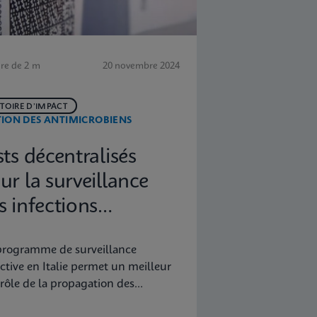
re de 2 m
20 novembre 2024
STOIRE D’IMPACT
TION DES ANTIMICROBIENS
sts décentralisés
ur la surveillance
s infections
socomiales
rogramme de surveillance
ctive en Italie permet un meilleur
rôle de la propagation des
ctions et, par conséquent, des