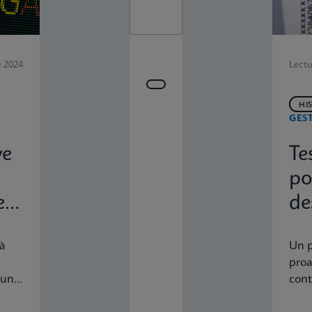
 2024
Lectu
HI
GES
ve
Te
po
es
de
no
à
Un p
proa
 une
cont
oces
infe