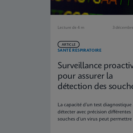
Lecture de 4 m
3 décembre
ARTICLE
SANTÉ RESPIRATOIRE
Surveillance proacti
pour assurer la
détection des souch
grippales larges
La capacité d’un test diagnostique 
détecter avec précision différentes
souches d’un virus peut permettre
détection et une surveillance préc